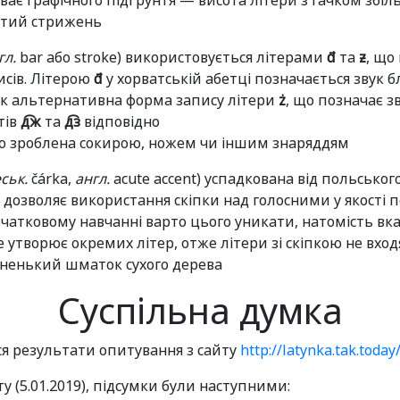
уває графічного підґрунтя — висота літери з гачком збі
утий стрижень
гл.
bar або stroke) використовується літерами
đ
та
ƶ
, що
сів. Літерою
đ
у хорватській абетці позначається звук 
 як альтернативна форма запису літери
ż
, що позначає з
тів
д͡ж
та
д͡з
відповідно
що зроблена сокирою, ножем чи іншим знаряддям
ськ.
čárka,
англ.
acute accent) успадкована від польсько
а дозволяє використання скіпки над голосними у якості п
атковому навчанні варто цього уникати, натомість вка
е утворює окремих літер, отже літери зі скіпкою не вхо
тоненький шматок сухого дерева
Суспільна думка
ся результати опитування з сайту
http://latynka.tak.toda
 (5.01.2019), підсумки були наступними: