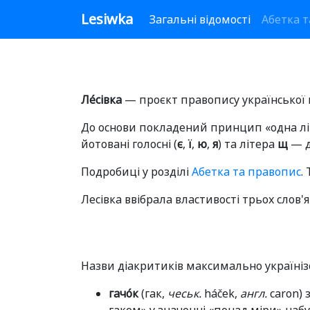
Lesiwka
Загальні відомості
Абетка 
Ле́сівка
— проєкт правопису української 
До основи покладений принцип «одна лі
йотовані голосні (
є
,
ї
,
ю
,
я
) та літера
щ
— д
Подробиці у розділі
Абетка та правопис
.
Лесівка ввібрала властивості трьох слов
Назви діакритиків максимально українізо
гачо́к
(гак,
чеськ.
háček,
англ.
caron) 