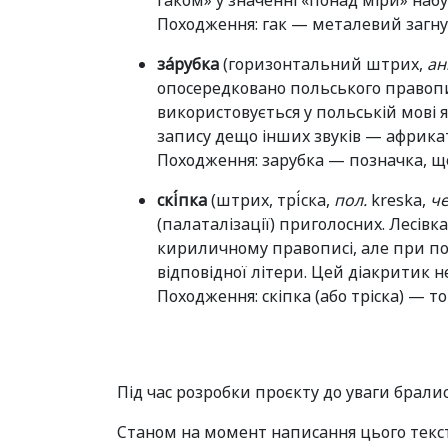
гаком» у значенні «понад міри» наб
Походження: гак — металевий загн
за́рубка
(горизонтальний штрих,
ан
опосередковано польського правопи
використовується у польській мові
запису дещо інших звуків — африка
Походження: зарубка — позначка, 
скі̇́пка
(штрих, трі̇́ска,
пол.
kreska,
че
(палаталізації) приголосних. Лесівк
кириличному правописі, але при поч
відповідної літери. Цей діакритик н
Походження: скіпка (або тріска) — 
Під час розробки проєкту до уваги брали
Станом на момент написання цього тексту