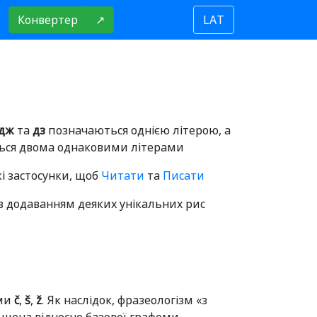
Конвертер
↗
LAT
дж
та
дз
позначаються однією літерою, а
ться двома однаковими літерами
і застосунки, щоб
Читати
та
Писати
із додаванням деяких унікальних рис
ами
č
,
š
,
ž
. Як наслідок, фразеологізм «з