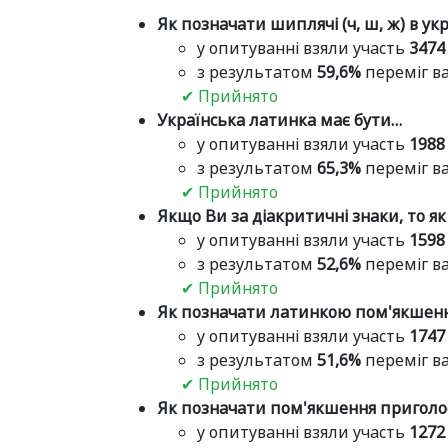
Як позначати шиплячі (ч, ш, ж) в ук
у опитуванні взяли участь
3474
з результатом
59,6%
переміг ва
✔ Прийнято
Українська латинка має бути…
у опитуванні взяли участь
1988
з результатом
65,3%
переміг ва
✔ Прийнято
Якщо Ви за діакритичні знаки, то як
у опитуванні взяли участь
1598
з результатом
52,6%
переміг ва
✔ Прийнято
Як позначати латинкою пом'якшення
у опитуванні взяли участь
1747
з результатом
51,6%
переміг ва
✔ Прийнято
Як позначати пом'якшення приголос
у опитуванні взяли участь
1272