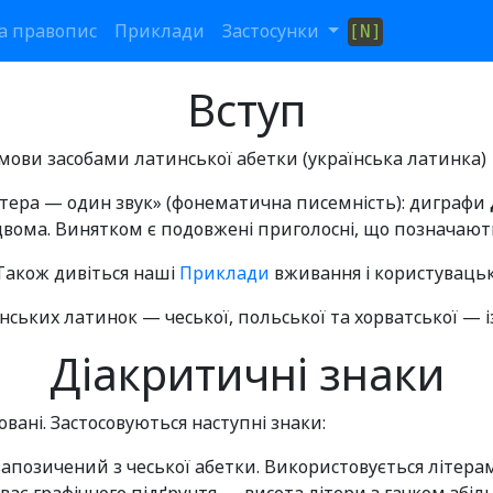
та правопис
Приклади
Застосунки
[N]
Вступ
мови засобами латинської абетки (українська латинка)
тера — один звук» (фонематична писемність): диграфи
вома. Винятком є подовжені приголосні, що позначаю
 Також дивіться наші
Приклади
вживання і користувацьк
'янських латинок — чеської, польської та хорватської — 
Діакритичні знаки
вані. Застосовуються наступні знаки:
запозичений з чеської абетки. Використовується літер