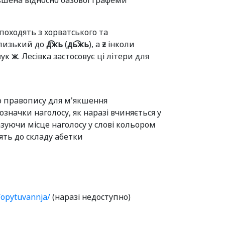
льшена відносно базової графеми
 походять з хорватського та
близький до
д͡жь
(
дь͡жь
), а
ƶ
інколи
вук
ж
. Лесівка застосовує ці літери для
го правопису для м'якшення
означки наголосу, як наразі вчиняється у
зуючи місце наголосу у слові кольором
дять до складу абетки
y/opytuvannja/
(наразі недоступно)