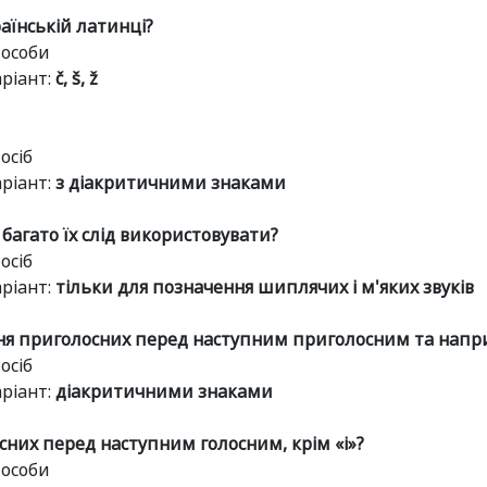
раїнській латинці?
особи
ріант:
č, š, ž
осіб
ріант:
з діакритичними знаками
 багато їх слід використовувати?
осіб
ріант:
тільки для позначення шиплячих і м'яких звуків
 приголосних перед наступним приголосним та наприкі
осіб
ріант:
діакритичними знаками
них перед наступним голосним, крім «і»?
особи